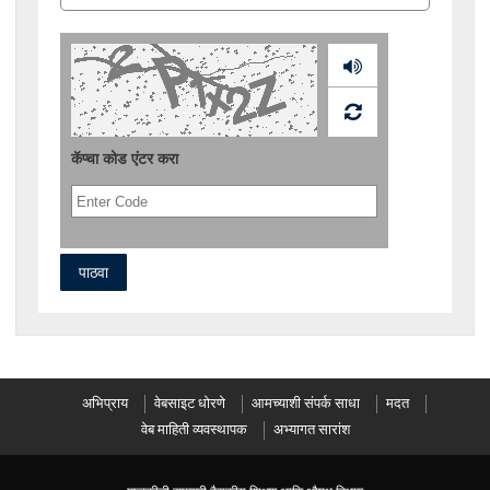
Audio
कॅप्चा कोड एंटर करा
अभिप्राय
वेबसाइट धोरणे
आमच्याशी संपर्क साधा
मदत
वेब माहिती व्यवस्थापक
अभ्यागत सारांश